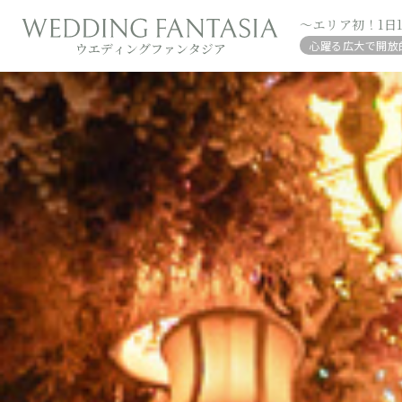
～エリア初！1日
心躍る広大で開放