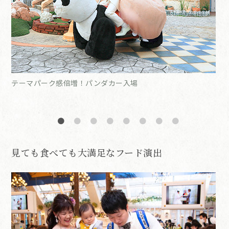
テーマパーク感倍増！パンダカー入場
お
見ても食べても大満足なフード演出