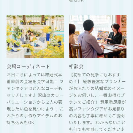
会場コーディネート
相談会
お日にちによっては結婚式本
【初めての見学にもおすす
番直前の会場を見学可能！ フ
め！】 経験豊富なプランナー
ァンタジアはどんなコーデも
がおふたりの結婚式のイメー
マッチします♪ 沢山のカラー
ジをお伺いし、一番お得なプ
バリエーションから２人の表
ランをご紹介！ 費用満足度が
現したい色を見つけよう！ お
高いファンタジアがお見積り
ふたりの手作りアイテムのお
の内容も丁寧に細かくご説明
持ち込みもOK
いたします。 わからないこと
も何でも相談してください♪