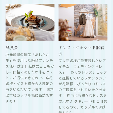
試食会
ドレス・タキシード試着
会
地元静岡の国産「あしたか
牛」を使用した絶品フレンチ
プレ花嫁様が重要視したいア
を無料試食！ 結婚式当日も安
イテム「ウェディングドレ
心の価格であしたか牛をゲス
ス」。 多くのドレスショップ
トにご提供できるので、卒花
と提携しているファンタジア
嫁様・ゲスト様から大満足の
が花嫁様にぴったりのドレス
声をいただいています。 お料
のご提案をさせていただきま
理重視カップル様に断然おす
す！ 館内にも様々なドレスを
すめ！
展示中♪ タキシードもご用意
してるので、カップルでW試
着もOK