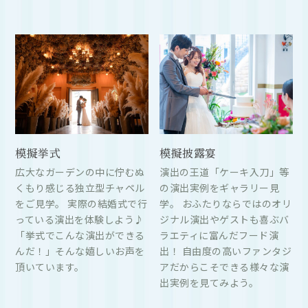
模擬挙式
模擬披露宴
広大なガーデンの中に佇むぬ
演出の王道「ケーキ入刀」等
くもり感じる独立型チャペル
の演出実例をギャラリー見
をご見学。 実際の結婚式で行
学。 おふたりならではのオリ
っている演出を体験しよう♪
ジナル演出やゲストも喜ぶバ
「挙式でこんな演出ができる
ラエティに富んだフード演
んだ！」そんな嬉しいお声を
出！ 自由度の高いファンタジ
頂いています。
アだからこそできる様々な演
出実例を見てみよう。