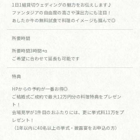
1日1組貸切ウェディングの魅力をお伝えします♪
ファンタジアの自由度の高さや演出力にも注目！
あしたか牛の無料試食で料理のイメージも掴んで◎
所要時間
所要時間3時間+α
ご希望に合わせて延長も可能です
特典
HPからの予約が一番お得◎
ご結婚式ご成約で最大12万円分の料理特典をプレゼン
ト！
会場見学が1件目のおふたりには、更に挙式料11万をプ
レゼント！
（1年以内に40名以上の挙式・披露宴をお申込の方）