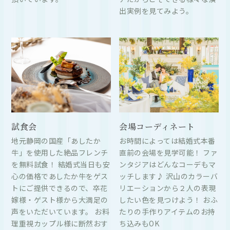
出実例を見てみよう。
試食会
会場コーディネート
地元静岡の国産「あしたか
お時間によっては結婚式本番
牛」を使用した絶品フレンチ
直前の会場を見学可能！ ファ
を無料試食！ 結婚式当日も安
ンタジアはどんなコーデもマ
心の価格であしたか牛をゲス
ッチします♪ 沢山のカラーバ
トにご提供できるので、卒花
リエーションから２人の表現
嫁様・ゲスト様から大満足の
したい色を見つけよう！ おふ
声をいただいています。 お料
たりの手作りアイテムのお持
理重視カップル様に断然おす
ち込みもOK