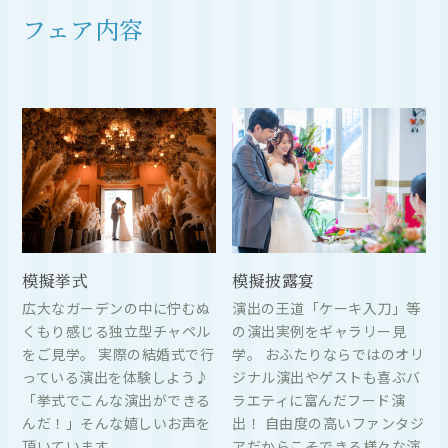
フェア内容
模擬挙式
模擬披露宴
広大なガーデンの中に佇むぬ
演出の王道「ケーキ入刀」等
くもり感じる独立型チャペル
の演出実例をギャラリー見
をご見学。 実際の結婚式で行
学。 おふたりならではのオリ
っている演出を体験しよう♪
ジナル演出やゲストも喜ぶバ
「挙式でこんな演出ができる
ラエティに富んだフード演
んだ！」そんな嬉しいお声を
出！ 自由度の高いファンタジ
頂いています。
アだからこそできる様々な演